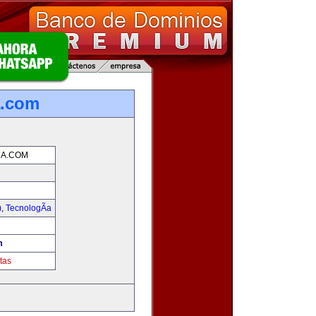
a.com
A.COM
)
,
TecnologÃ­a
!
m
tas