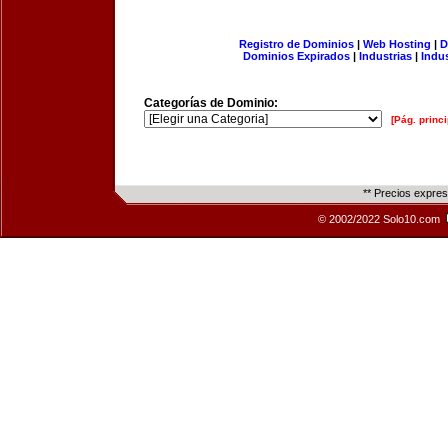
Registro de Dominios
|
Web Hosting
|
D
Dominios Expirados
|
Industrias
|
Indu
Categorías de Dominio:
[Pág. princi
** Precios expre
© 2002/2022 Solo10.com