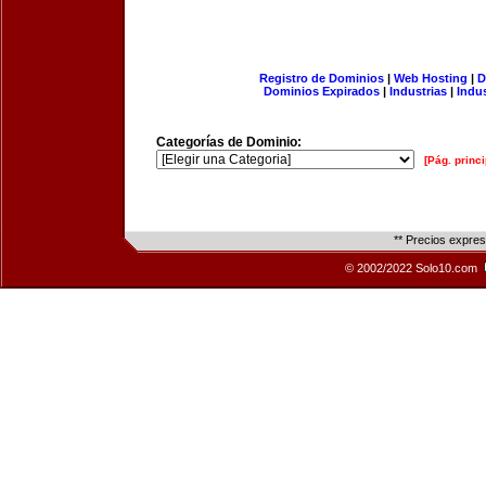
Registro de Dominios
|
Web Hosting
|
D
Dominios Expirados
|
Industrias
|
Indu
Categorías de Dominio:
[Pág. princi
** Precios expre
© 2002/2022 Solo10.com