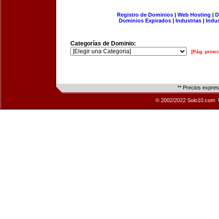
Registro de Dominios
|
Web Hosting
|
D
Dominios Expirados
|
Industrias
|
Indu
Categorías de Dominio:
[Pág. princi
** Precios expre
© 2002/2022 Solo10.com