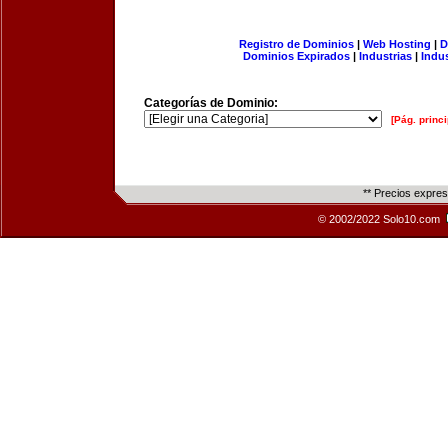
Registro de Dominios
|
Web Hosting
|
D
Dominios Expirados
|
Industrias
|
Indu
Categorías de Dominio:
[Pág. princi
** Precios expre
© 2002/2022 Solo10.com