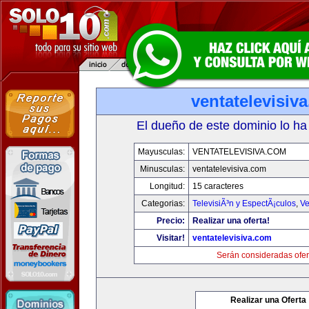
ventatelevisiv
El dueño de este dominio lo ha
Mayusculas:
VENTATELEVISIVA.COM
Minusculas:
ventatelevisiva.com
Longitud:
15 caracteres
Categorias:
TelevisiÃ³n y EspectÃ¡culos
,
Ve
Precio:
Realizar una oferta!
Visitar!
ventatelevisiva.com
Serán consideradas ofer
Realizar una Oferta