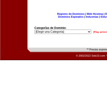
Registro de Dominios
|
Web Hosting
|
D
Dominios Expirados
|
Industrias
|
Indu
Categorías de Dominio:
[Pág. princi
** Precios expre
© 2002/2022 Solo10.com