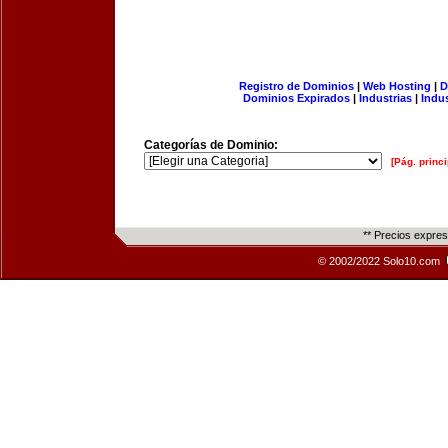
Registro de Dominios
|
Web Hosting
|
D
Dominios Expirados
|
Industrias
|
Indu
Categorías de Dominio:
[Pág. princi
** Precios expre
© 2002/2022 Solo10.com